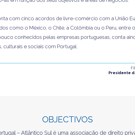
-as em função dos seus objetivos e áreas de negócios.
onta com cinco acordos de livre-comércio com a União E
s como o México, o Chile, a Colômbia ou o Peru, entre 
 pouco conhecidos pelas empresas portuguesas, conta ai
s, culturais e sociais com Portugal.
Fi
Presidente d
OBJECTIVOS
tugal – Atlântico Sul é uma associação de direito pr