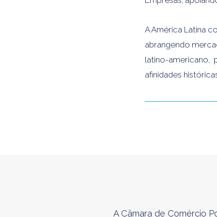
Empresas, apoiando
A América Latina c
abrangendo mercado
latino-americano,
afinidades histórica
A Câmara de Comércio Por