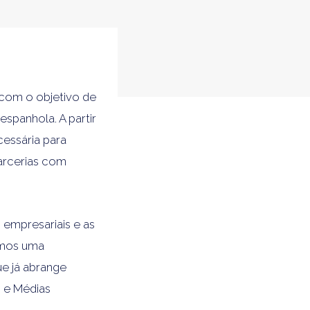
 com o objetivo de
spanhola. A partir
cessária para
arcerias com
empresariais e as
emos uma
e já abrange
 e Médias