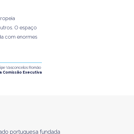
uropeia
outros. O espaço
nda com enormes
lipe Vasconcelos Romão
a Comissão Executiva
ivado portuguesa fundada