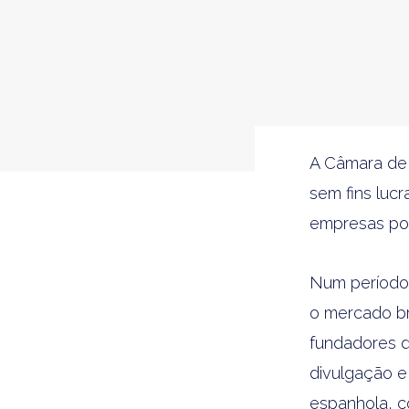
A Câmara de 
sem fins lucr
empresas por
Num período
o mercado br
fundadores 
divulgação e
espanhola, c