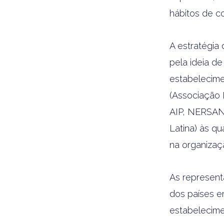
hábitos de c
A estratégia
pela ideia d
estabelecime
(Associação 
AIP, NERSAN
Latina) às q
na organizaç
As represent
dos países e
estabelecime