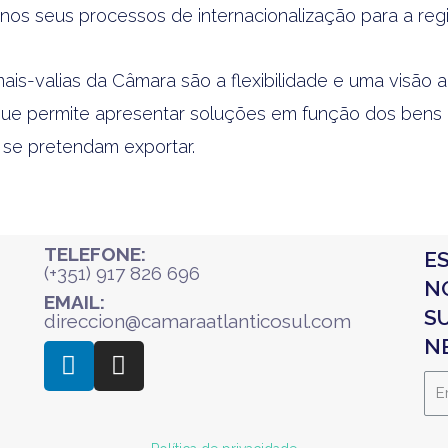
nos seus processos de internacionalização para a regi
ais-valias da Câmara são a flexibilidade e uma visão 
que permite apresentar soluções em função dos bens
 se pretendam exportar.
TELEFONE:
ES
(+351) 917 826 696
N
EMAIL:
S
direccion@camaraatlanticosul.com
N