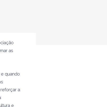
ociação
imar as
s e quando
os
reforçar a
a
ltura e