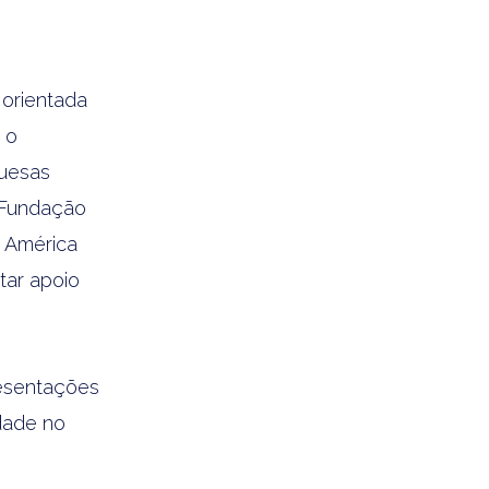
 orientada
 o
guesas
, Fundação
 América
tar apoio
resentações
dade no