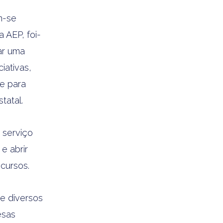
m-se
 AEP, foi-
ar uma
iativas,
 e para
tatal.
serviço
e abrir
cursos.
e diversos
esas