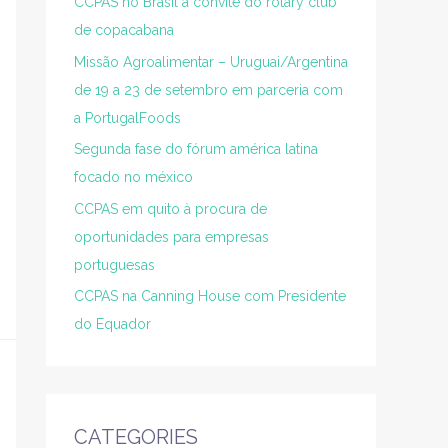
CCPAS no Brasil a convite do rotary club
de copacabana
Missão Agroalimentar – Uruguai/Argentina
de 19 a 23 de setembro em parceria com
a PortugalFoods
Segunda fase do fórum américa latina
focado no méxico
CCPAS em quito à procura de
oportunidades para empresas
portuguesas
CCPAS na Canning House com Presidente
do Equador
CATEGORIES