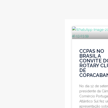
CCPAS NO
BRASIL A
CONVITE D
ROTARY CL
DE
COPACABA
No dia 12 de sete
presidente da Câ
Comércio Portuga
Atlântico Sul fez 
apresentação sobr