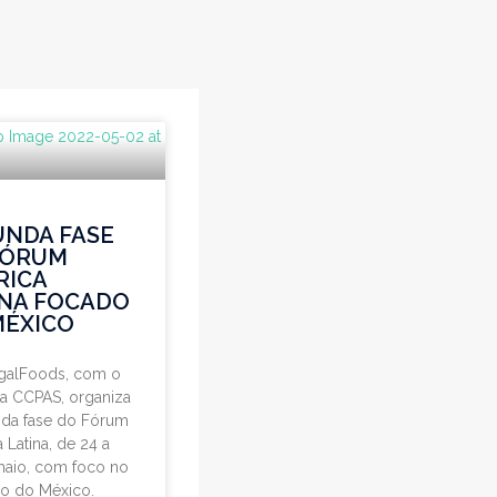
UNDA FASE
FÓRUM
RICA
INA FOCADO
MÉXICO
ugalFoods, com o
a CCPAS, organiza
nda fase do Fórum
 Latina, de 24 a
maio, com foco no
o do México.