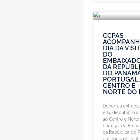
CCPAS
ACOMPANHA
DIA DA VISI
DO
EMBAIXAD
DA REPÚBL
DO PANAM
PORTUGAL
CENTRO E
NORTE DO P
Decorreu entre os
e 14 de outubro a v
ao Centro e Norte
Portugal do Emba
da República do 
em Portugal, Pabl