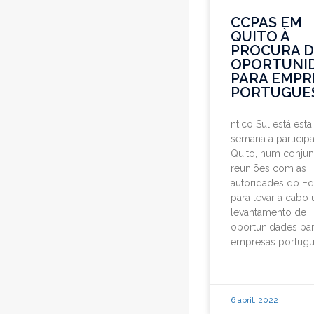
CCPAS EM
QUITO À
PROCURA D
OPORTUNI
PARA EMPR
PORTUGUE
ntico Sul está esta
semana a participa
Quito, num conjun
reuniões com as
autoridades do E
para levar a cabo
levantamento de
oportunidades pa
empresas portugu
6 abril, 2022