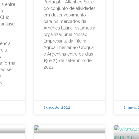
Portugal – Atlântico Sul e
is entre
do conjunto de atividades
 a
em desenvolvimento
 Club
para os mercados da
análise
América Latina, estamos a
organizar uma Missão
Empresarial da Fileira
ência
Agroalimentar ao Uruguai
re a
e Argentina entre os dias
o
19 e 23 de setembro de
a forma
2022.
ão ser
s
s
25 agosto, 2022
2 mayo,