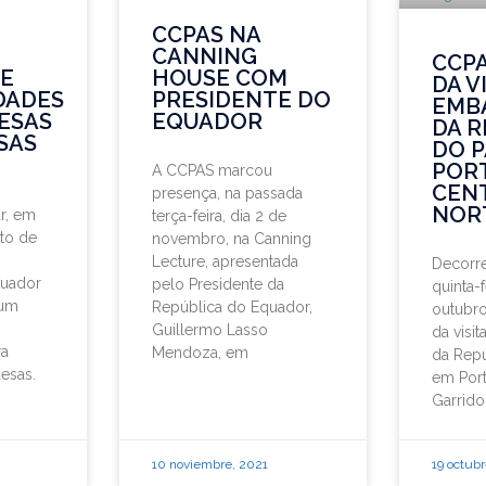
CCPAS NA
CANNING
CCPA
E
HOUSE COM
DA V
DADES
PRESIDENTE DO
EMB
ESAS
EQUADOR
DA R
SAS
DO 
POR
A CCPAS marcou
CEN
presença, na passada
NORT
r, em
terça-feira, dia 2 de
to de
novembro, na Canning
Lecture, apresentada
Decorr
quador
pelo Presidente da
quinta-f
 um
República do Equador,
outubro
Guillermo Lasso
da visi
ra
Mendoza, em
da Rep
esas.
em Port
Garrido
10 noviembre, 2021
19 octub