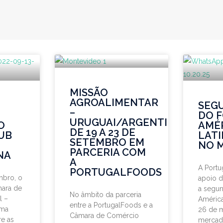
MISSÃO
AGROALIMENTAR
SEG
–
DO 
URUGUAI/ARGENTINA
O
AMÉ
DE 19 A 23 DE
UB
LAT
SETEMBRO EM
NO 
PARCERIA COM
NA
A
A Port
PORTUGALFOODS
mbro, o
apoio d
mara de
a segu
No âmbito da parceria
l –
América
entre a PortugalFoods e a
uma
26 de 
Câmara de Comércio
e as
mercad