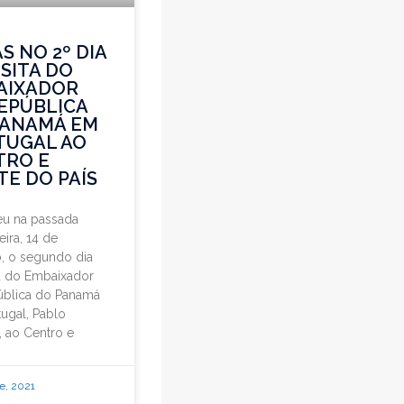
S NO 2º DIA
ISITA DO
AIXADOR
EPÚBLICA
PANAMÁ EM
TUGAL AO
TRO E
E DO PAÍS
eu na passada
eira, 14 de
, o segundo dia
ta do Embaixador
ública do Panamá
ugal, Pablo
, ao Centro e
re, 2021