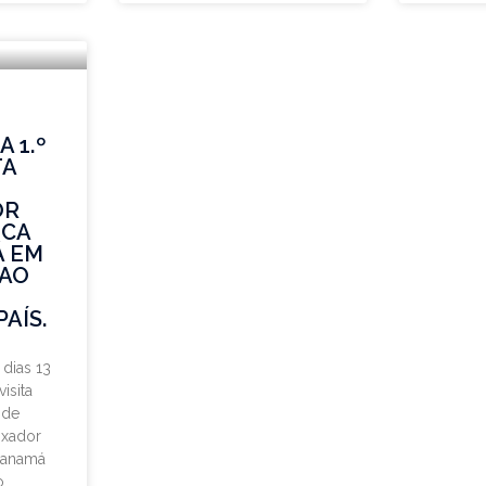
 1.º
TA
OR
ICA
Á EM
 AO
AÍS.
 dias 13
isita
 de
ixador
Panamá
o